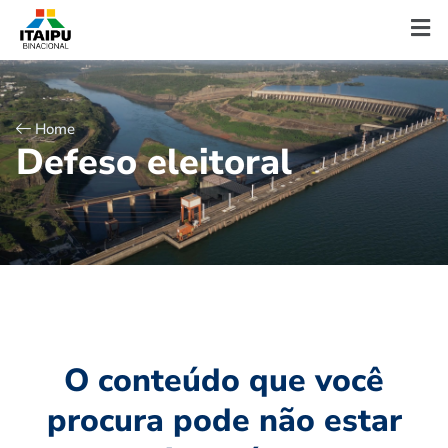
Home
D
e
f
e
s
o
e
l
e
i
t
o
r
a
l
O conteúdo que você
procura pode não estar