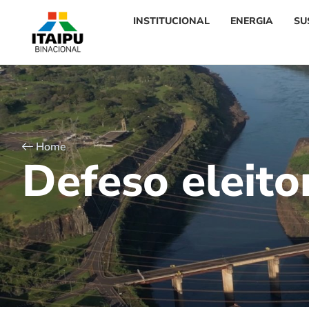
INSTITUCIONAL
ENERGIA
SU
Home
D
e
f
e
s
o
e
l
e
i
t
o