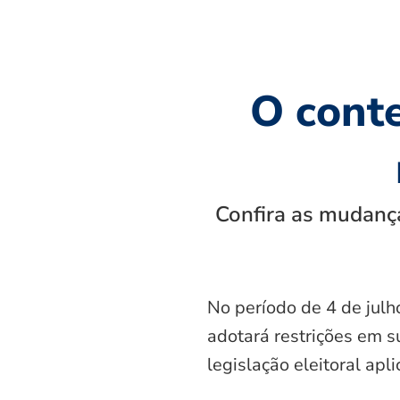
O cont
Confira as mudança
No período de 4 de julh
adotará restrições em s
legislação eleitoral apl