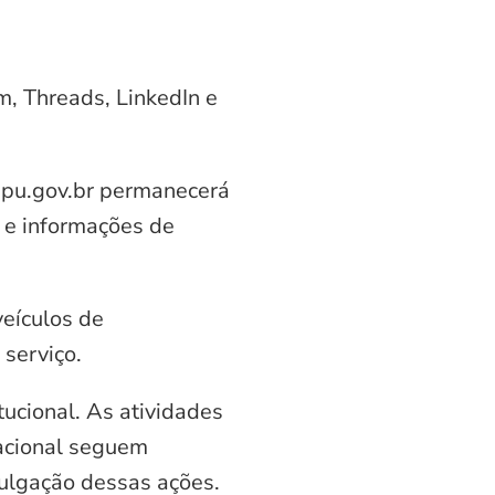
am, Threads, LinkedIn e
aipu.gov.br permanecerá
 e informações de
veículos de
serviço.
ucional. As atividades
nacional seguem
vulgação dessas ações.