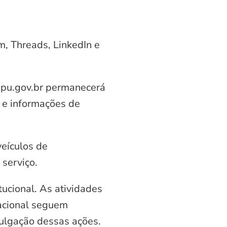
am, Threads, LinkedIn e
aipu.gov.br permanecerá
 e informações de
veículos de
serviço.
ucional. As atividades
nacional seguem
vulgação dessas ações.