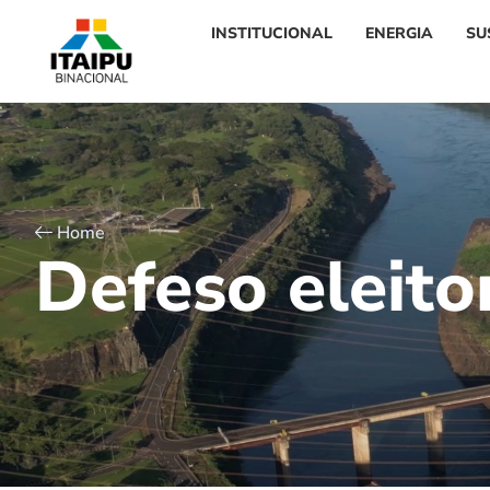
INSTITUCIONAL
ENERGIA
SU
Home
D
e
f
e
s
o
e
l
e
i
t
o