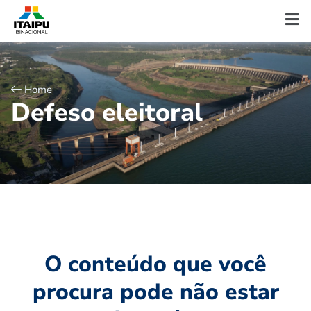
Home
D
e
f
e
s
o
e
l
e
i
t
o
r
a
l
O conteúdo que você
procura pode não estar