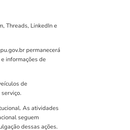
am, Threads, LinkedIn e
aipu.gov.br permanecerá
 e informações de
veículos de
serviço.
ucional. As atividades
nacional seguem
vulgação dessas ações.