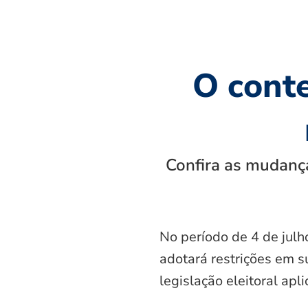
O cont
Confira as mudança
No período de 4 de julh
adotará restrições em s
legislação eleitoral apl