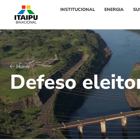
INSTITUCIONAL
ENERGIA
SU
Home
D
e
f
e
s
o
e
l
e
i
t
o