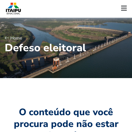
Home
D
e
f
e
s
o
e
l
e
i
t
o
r
a
l
O conteúdo que você
procura pode não estar