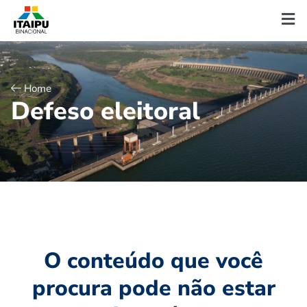
Home
D
e
f
e
s
o
e
l
e
i
t
o
r
a
l
O conteúdo que você
procura pode não estar