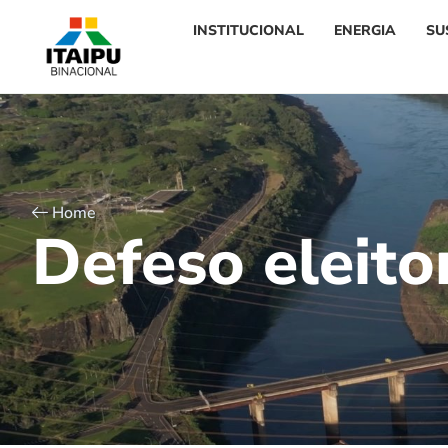
INSTITUCIONAL
ENERGIA
SU
Home
D
e
f
e
s
o
e
l
e
i
t
o