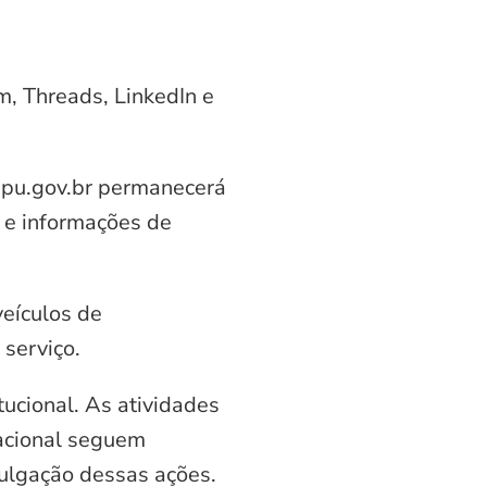
am, Threads, LinkedIn e
aipu.gov.br permanecerá
 e informações de
veículos de
serviço.
ucional. As atividades
nacional seguem
vulgação dessas ações.