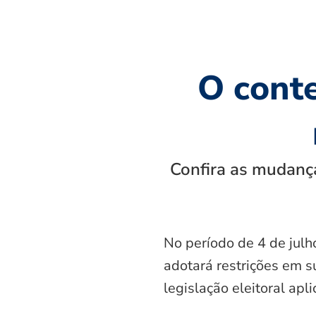
O cont
Confira as mudança
No período de 4 de julh
adotará restrições em s
legislação eleitoral apl