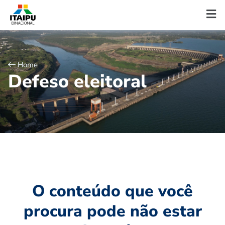
Home
D
e
f
e
s
o
e
l
e
i
t
o
r
a
l
O conteúdo que você
procura pode não estar