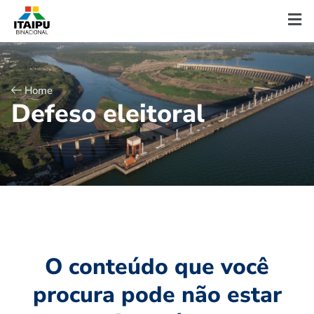
Home
D
e
f
e
s
o
e
l
e
i
t
o
r
a
l
O conteúdo que você
procura pode não estar