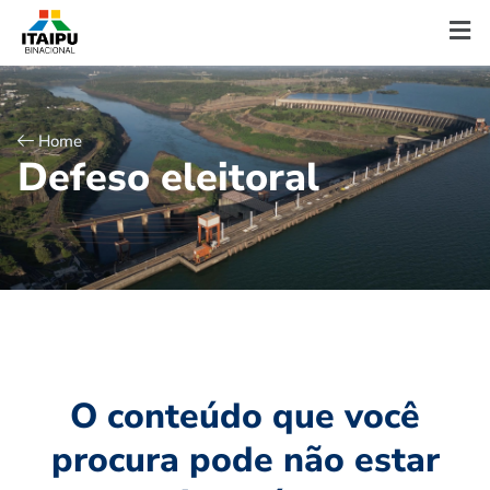
Home
D
e
f
e
s
o
e
l
e
i
t
o
r
a
l
O conteúdo que você
procura pode não estar