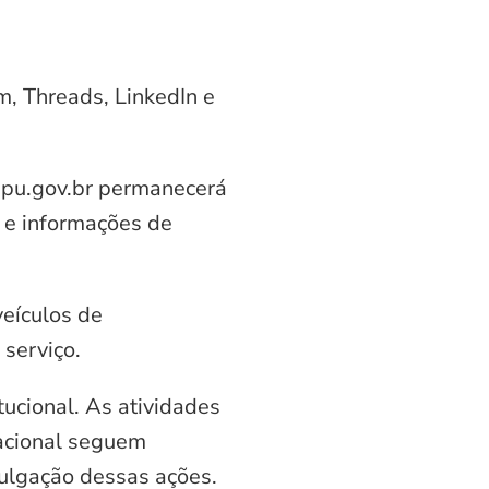
am, Threads, LinkedIn e
aipu.gov.br permanecerá
 e informações de
veículos de
serviço.
ucional. As atividades
nacional seguem
vulgação dessas ações.