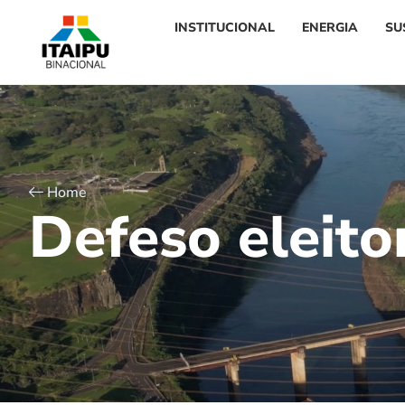
INSTITUCIONAL
ENERGIA
SU
Home
D
e
f
e
s
o
e
l
e
i
t
o