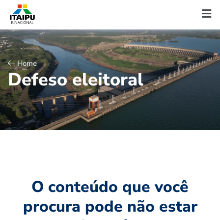
Home
D
e
f
e
s
o
e
l
e
i
t
o
r
a
l
O conteúdo que você
procura pode não estar