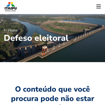
Home
D
e
f
e
s
o
e
l
e
i
t
o
r
a
l
O conteúdo que você
procura pode não estar