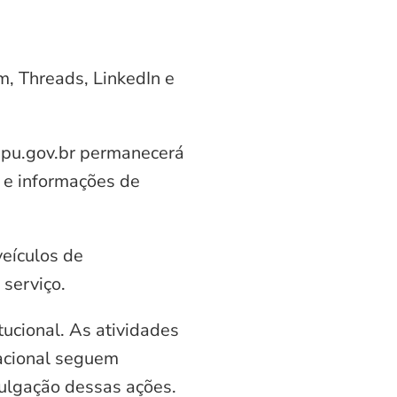
am, Threads, LinkedIn e
aipu.gov.br permanecerá
 e informações de
veículos de
serviço.
ucional. As atividades
nacional seguem
vulgação dessas ações.