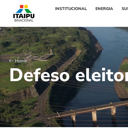
INSTITUCIONAL
ENERGIA
SU
Home
D
e
f
e
s
o
e
l
e
i
t
o