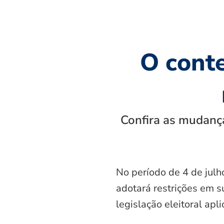
O cont
Confira as mudança
No período de 4 de julh
adotará restrições em s
legislação eleitoral apl