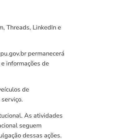
am, Threads, LinkedIn e
aipu.gov.br permanecerá
 e informações de
veículos de
serviço.
ucional. As atividades
nacional seguem
vulgação dessas ações.