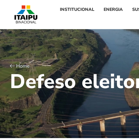
INSTITUCIONAL
ENERGIA
SU
Home
D
e
f
e
s
o
e
l
e
i
t
o