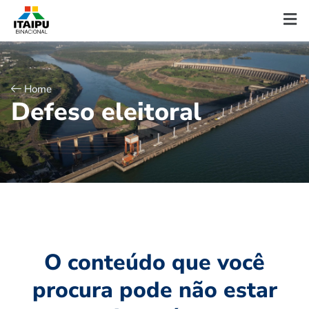
Home
D
e
f
e
s
o
e
l
e
i
t
o
r
a
l
O conteúdo que você
procura pode não estar