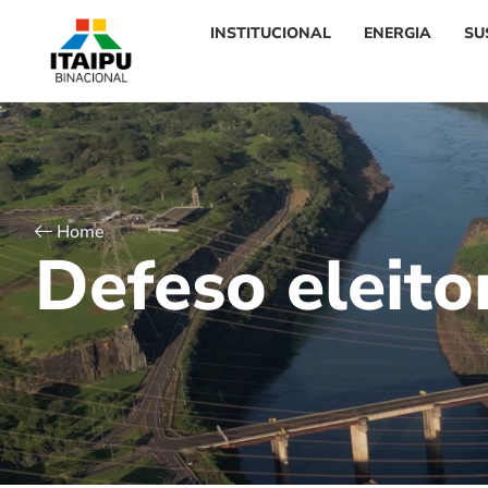
INSTITUCIONAL
ENERGIA
SU
Home
D
e
f
e
s
o
e
l
e
i
t
o