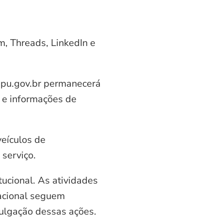
am, Threads, LinkedIn e
aipu.gov.br permanecerá
 e informações de
veículos de
serviço.
ucional. As atividades
nacional seguem
vulgação dessas ações.