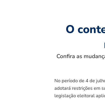
O cont
Confira as mudança
No período de 4 de julh
adotará restrições em s
legislação eleitoral apl