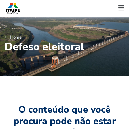
Home
D
e
f
e
s
o
e
l
e
i
t
o
r
a
l
O conteúdo que você
procura pode não estar