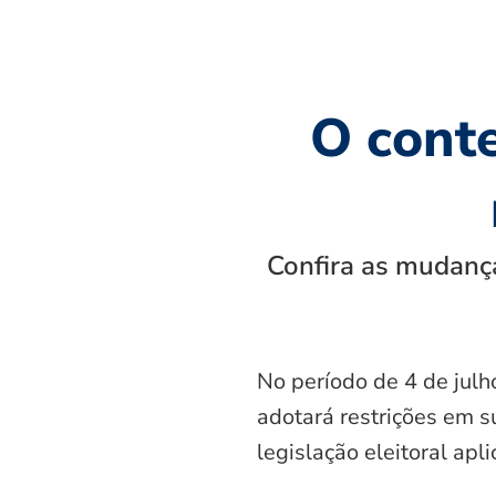
O cont
Confira as mudança
No período de 4 de julh
adotará restrições em s
legislação eleitoral apl