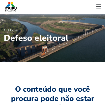
Home
D
e
f
e
s
o
e
l
e
i
t
o
r
a
l
O conteúdo que você
procura pode não estar