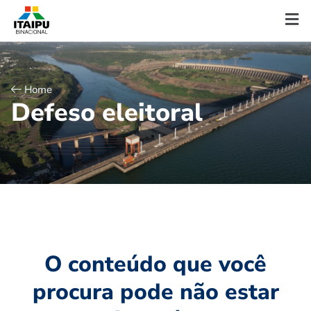
Home
D
e
f
e
s
o
e
l
e
i
t
o
r
a
l
O conteúdo que você
procura pode não estar