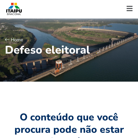
Home
D
e
f
e
s
o
e
l
e
i
t
o
r
a
l
O conteúdo que você
procura pode não estar