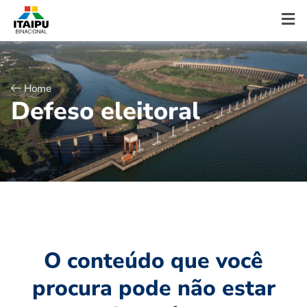
Home
D
e
f
e
s
o
e
l
e
i
t
o
r
a
l
O conteúdo que você
procura pode não estar