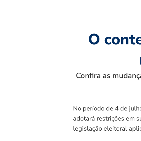
O cont
Confira as mudança
No período de 4 de julh
adotará restrições em s
legislação eleitoral apl