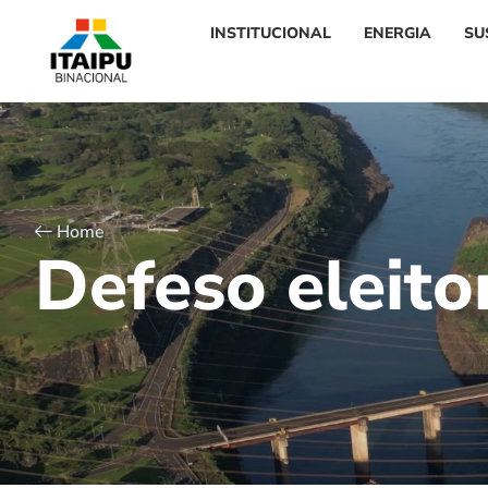
INSTITUCIONAL
ENERGIA
SU
Home
D
e
f
e
s
o
e
l
e
i
t
o