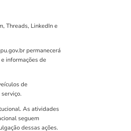
am, Threads, LinkedIn e
aipu.gov.br permanecerá
 e informações de
veículos de
serviço.
ucional. As atividades
nacional seguem
vulgação dessas ações.