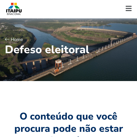
Home
D
e
f
e
s
o
e
l
e
i
t
o
r
a
l
O conteúdo que você
procura pode não estar