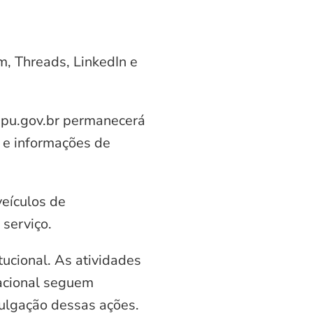
am, Threads, LinkedIn e
aipu.gov.br permanecerá
 e informações de
veículos de
serviço.
ucional. As atividades
nacional seguem
vulgação dessas ações.