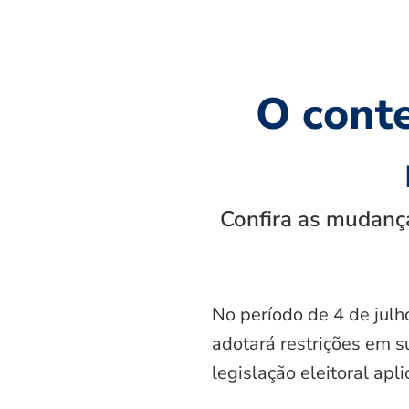
O cont
Confira as mudança
No período de 4 de julh
adotará restrições em s
legislação eleitoral apl