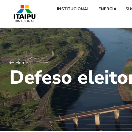
INSTITUCIONAL
ENERGIA
SU
Home
D
e
f
e
s
o
e
l
e
i
t
o