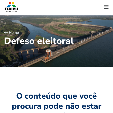
Home
D
e
f
e
s
o
e
l
e
i
t
o
r
a
l
O conteúdo que você
procura pode não estar