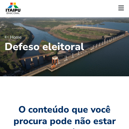
Home
D
e
f
e
s
o
e
l
e
i
t
o
r
a
l
O conteúdo que você
procura pode não estar