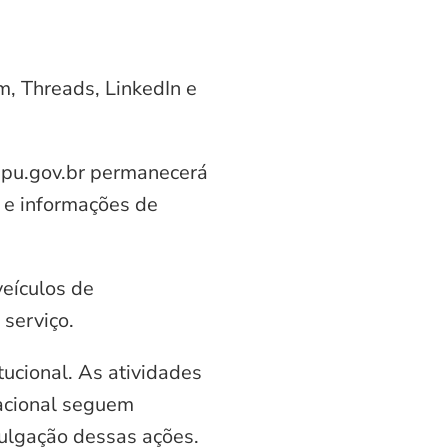
am, Threads, LinkedIn e
aipu.gov.br permanecerá
 e informações de
veículos de
serviço.
ucional. As atividades
nacional seguem
vulgação dessas ações.