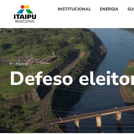
INSTITUCIONAL
ENERGIA
SU
Home
D
e
f
e
s
o
e
l
e
i
t
o