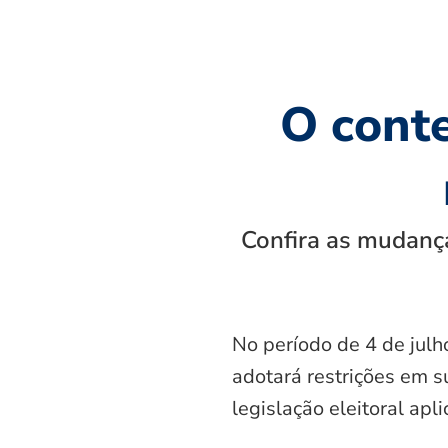
O cont
Confira as mudança
No período de 4 de julh
adotará restrições em s
legislação eleitoral apl