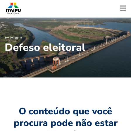
Home
D
e
f
e
s
o
e
l
e
i
t
o
r
a
l
O conteúdo que você
procura pode não estar