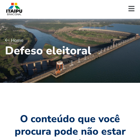
Home
D
e
f
e
s
o
e
l
e
i
t
o
r
a
l
O conteúdo que você
procura pode não estar