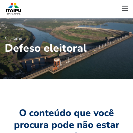
Home
D
e
f
e
s
o
e
l
e
i
t
o
r
a
l
O conteúdo que você
procura pode não estar