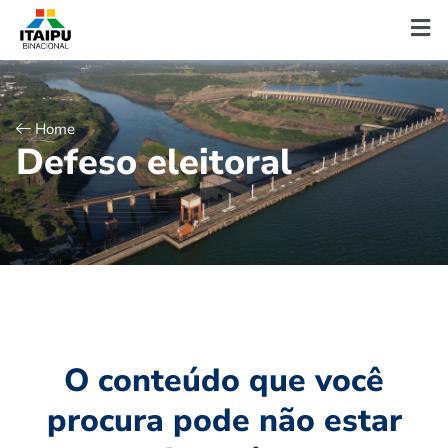
Home
D
e
f
e
s
o
e
l
e
i
t
o
r
a
l
O conteúdo que você
procura pode não estar