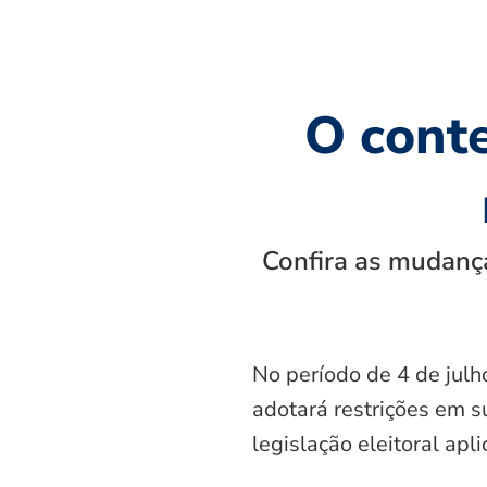
O cont
Confira as mudança
No período de 4 de julh
adotará restrições em s
legislação eleitoral apl