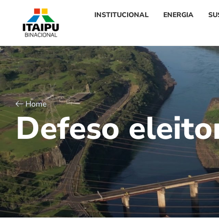
INSTITUCIONAL
ENERGIA
SU
Home
D
e
f
e
s
o
e
l
e
i
t
o