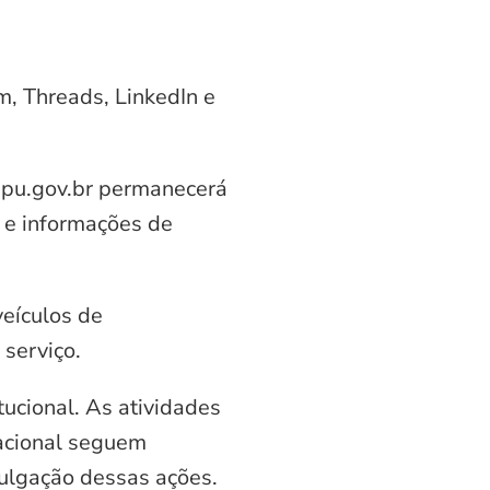
am, Threads, LinkedIn e
aipu.gov.br permanecerá
 e informações de
veículos de
serviço.
ucional. As atividades
nacional seguem
vulgação dessas ações.