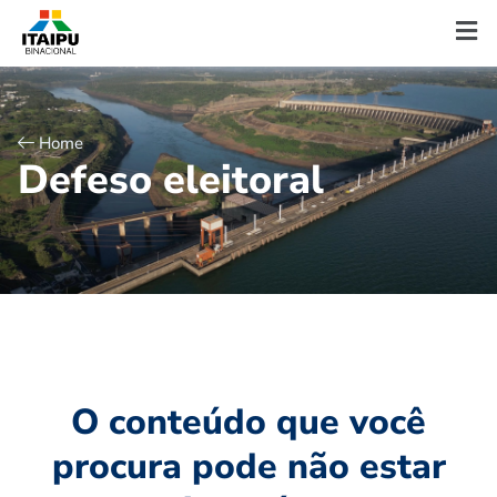
Home
D
e
f
e
s
o
e
l
e
i
t
o
r
a
l
O conteúdo que você
procura pode não estar