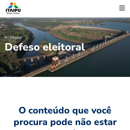
Home
D
e
f
e
s
o
e
l
e
i
t
o
r
a
l
O conteúdo que você
procura pode não estar