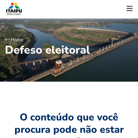
Home
D
e
f
e
s
o
e
l
e
i
t
o
r
a
l
O conteúdo que você
procura pode não estar