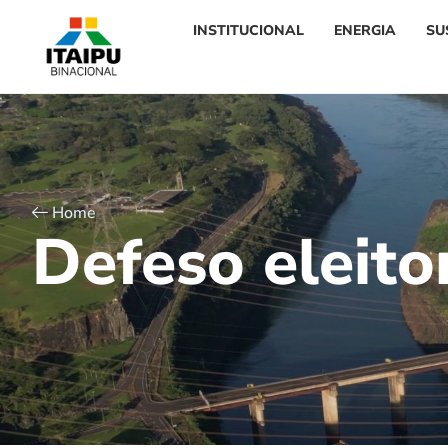
INSTITUCIONAL
ENERGIA
SU
Home
D
e
f
e
s
o
e
l
e
i
t
o