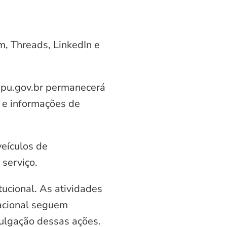
am, Threads, LinkedIn e
aipu.gov.br permanecerá
 e informações de
veículos de
serviço.
ucional. As atividades
nacional seguem
vulgação dessas ações.