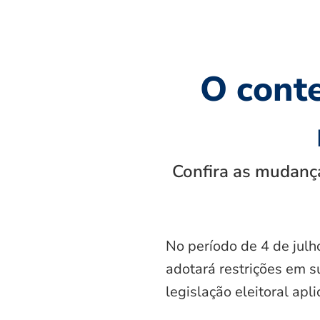
O cont
Confira as mudança
No período de 4 de julh
adotará restrições em s
legislação eleitoral apl