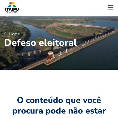
Home
D
e
f
e
s
o
e
l
e
i
t
o
r
a
l
O conteúdo que você
procura pode não estar