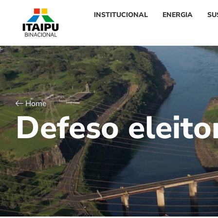
INSTITUCIONAL
ENERGIA
SU
Home
D
e
f
e
s
o
e
l
e
i
t
o