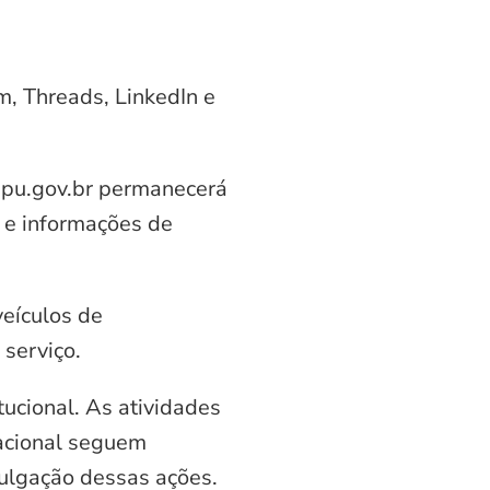
am, Threads, LinkedIn e
aipu.gov.br permanecerá
 e informações de
veículos de
serviço.
ucional. As atividades
nacional seguem
vulgação dessas ações.