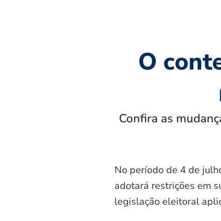
O cont
Confira as mudança
No período de 4 de julh
adotará restrições em s
legislação eleitoral apl