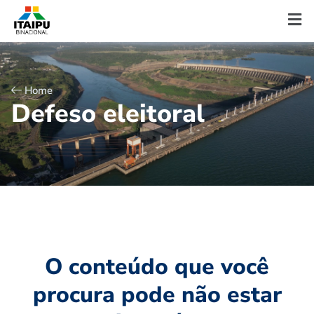
Home
D
e
f
e
s
o
e
l
e
i
t
o
r
a
l
O conteúdo que você
procura pode não estar