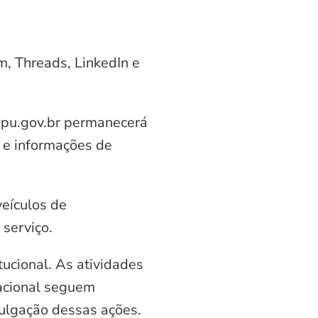
am, Threads, LinkedIn e
aipu.gov.br permanecerá
 e informações de
veículos de
serviço.
ucional. As atividades
nacional seguem
vulgação dessas ações.