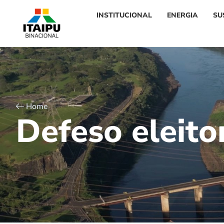
INSTITUCIONAL
ENERGIA
SU
Home
D
e
f
e
s
o
e
l
e
i
t
o