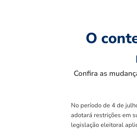
O cont
Confira as mudança
No período de 4 de julh
adotará restrições em s
legislação eleitoral apl