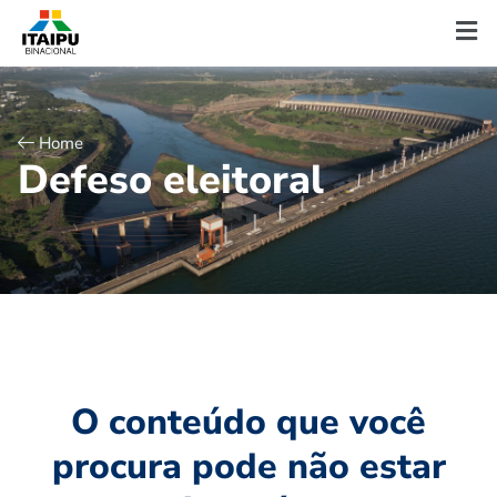
Home
D
e
f
e
s
o
e
l
e
i
t
o
r
a
l
O conteúdo que você
procura pode não estar