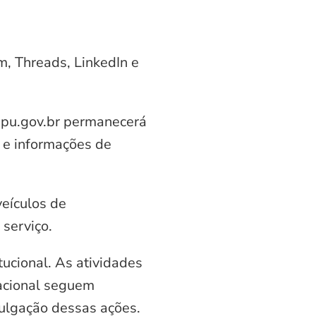
am, Threads, LinkedIn e
aipu.gov.br permanecerá
 e informações de
veículos de
serviço.
ucional. As atividades
nacional seguem
vulgação dessas ações.