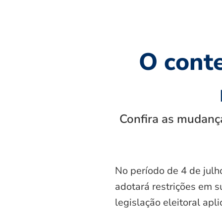
O cont
Confira as mudança
No período de 4 de julh
adotará restrições em s
legislação eleitoral apl