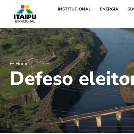
INSTITUCIONAL
ENERGIA
SU
Home
D
e
f
e
s
o
e
l
e
i
t
o