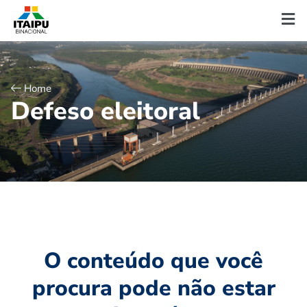
Home
D
e
f
e
s
o
e
l
e
i
t
o
r
a
l
O conteúdo que você
procura pode não estar