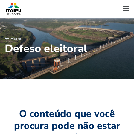
Home
D
e
f
e
s
o
e
l
e
i
t
o
r
a
l
O conteúdo que você
procura pode não estar