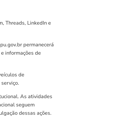
am, Threads, LinkedIn e
aipu.gov.br permanecerá
 e informações de
veículos de
serviço.
ucional. As atividades
nacional seguem
vulgação dessas ações.