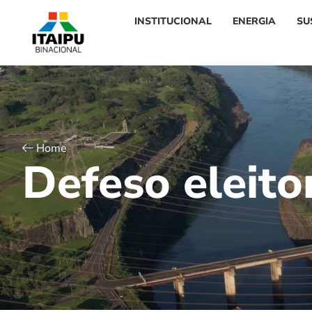
INSTITUCIONAL
ENERGIA
SU
Home
D
e
f
e
s
o
e
l
e
i
t
o