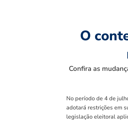
O cont
Confira as mudança
No período de 4 de julh
adotará restrições em s
legislação eleitoral apl