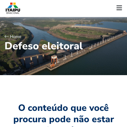
Home
D
e
f
e
s
o
e
l
e
i
t
o
r
a
l
O conteúdo que você
procura pode não estar