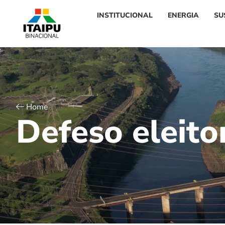
INSTITUCIONAL
ENERGIA
SU
Home
D
e
f
e
s
o
e
l
e
i
t
o