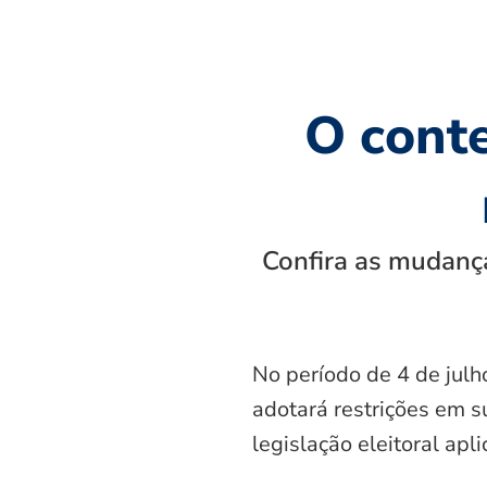
O cont
Confira as mudança
No período de 4 de julh
adotará restrições em s
legislação eleitoral apl