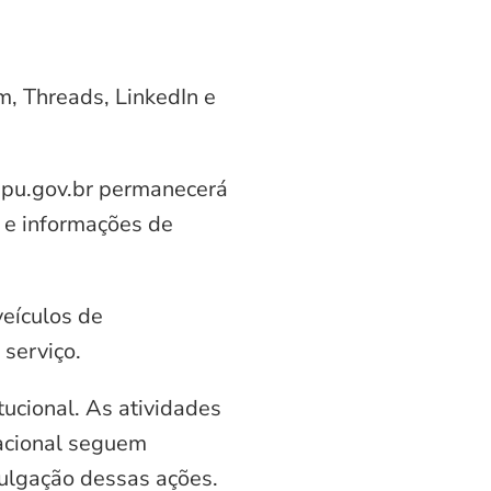
am, Threads, LinkedIn e
aipu.gov.br permanecerá
 e informações de
veículos de
serviço.
ucional. As atividades
nacional seguem
vulgação dessas ações.